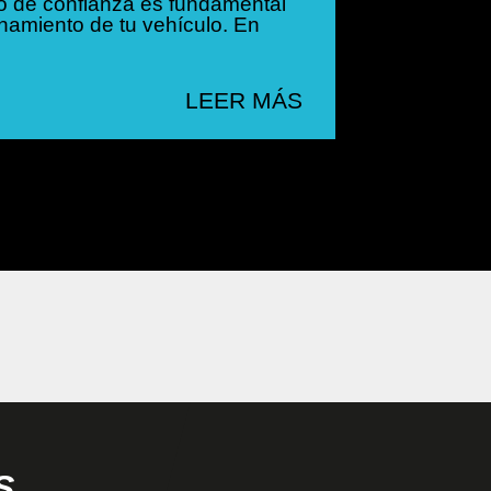
co de confianza es fundamental
onamiento de tu vehículo. En
LEER MÁS
S