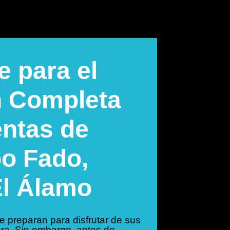
 para el
n Completa
entas de
o Fado,
El Álamo
e preparan para disfrutar de sus
tera. Sin embargo, antes de