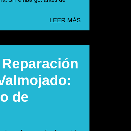
LEER MÁS
 Reparación
 Valmojado:
co de